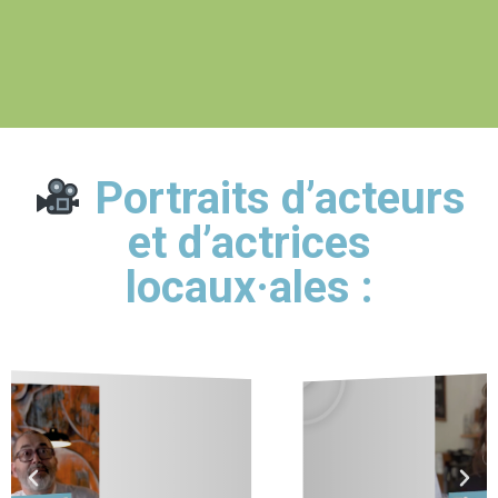
Portraits d’acteurs
et d’actrices
locaux·ales :