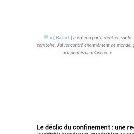
« [
Bazart
]
a été ma porte d’entrée sur le
territoire. J’ai rencontré énormément de monde, 
m’a permis de m’ancrer.
»
Le déclic du confinement : une 