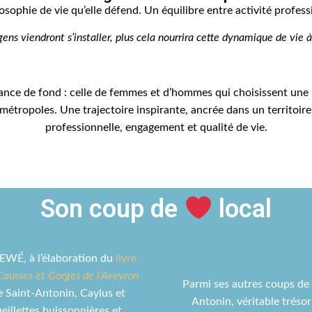
osophie de vie qu’elle défend. Un équilibre entre activité professi
gens viendront s’installer, plus cela nourrira cette dynamique de vie à
dance de fond : celle de femmes et d’hommes qui choisissent une
métropoles. Une trajectoire inspirante, ancrée dans un territoire 
professionnelle, engagement et qualité de vie.
Son coup de
local
 EWÉ, à l’élaboration du
livre
usses et Gorges de l’Aveyron
Parmi ses autres coups de 
e Saint-Antonin, Caylus et
Antonin, véritable trésor 
eillettes buissonnières et