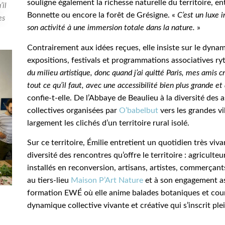
souligne également la richesse naturelle du territoire, ent
’il
Bonnette ou encore la forêt de Grésigne. «
C’est un luxe 
es
son activité à une immersion totale dans la nature.
»
Contrairement aux idées reçues, elle insiste sur le dyna
expositions, festivals et programmations associatives ry
du milieu artistique, donc quand j’ai quitté Paris, mes amis c
tout ce qu’il faut, avec une accessibilité bien plus grande e
confie-t-elle. De l’Abbaye de Beaulieu à la diversité des a
collectives organisées par
O’babelbut
vers les grandes vil
largement les clichés d’un territoire rural isolé.
Sur ce territoire, Émilie entretient un quotidien très viva
diversité des rencontres qu’offre le territoire : agricul
installés en reconversion, artisans, artistes, commerçan
au tiers-lieu
Maison P’Art Nature
et à son engagement as
formation EWÉ où elle anime balades botaniques et cours
dynamique collective vivante et créative qui s’inscrit pl