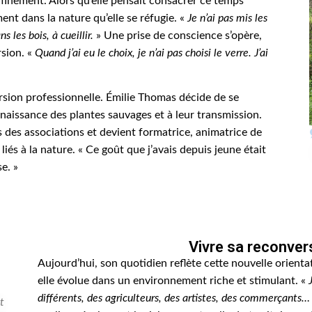
nfinement. Alors qu’elle pensait consacrer ce temps
ent dans la nature qu’elle se réfugie. «
Je n’ai pas mis les
 les bois, à cueillir.
» Une prise de conscience s’opère,
sion. «
Quand j’ai eu le choix, je n’ai pas choisi le verre. J’ai
sion professionnelle. Émilie Thomas décide de se
nnaissance des plantes sauvages et à leur transmission.
s des associations et devient formatrice, animatrice de
iés à la nature. « Ce goût que j’avais depuis jeune était
se. »
Vivre sa reconver
Aujourd’hui, son quotidien reflète cette nouvelle orienta
elle évolue dans un environnement riche et stimulant. «
différents, des agriculteurs, des artistes, des commerçants
t