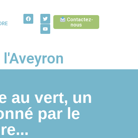
Contactez-
DRE
nous
 l'Aveyron
e au vert, un
onné par le
re...